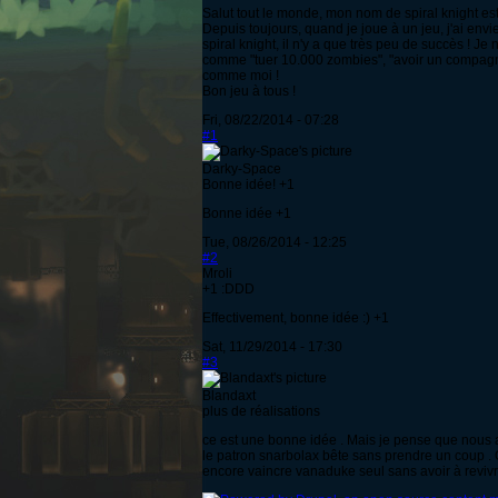
Salut tout le monde, mon nom de spiral knight es
Depuis toujours, quand je joue à un jeu, j'ai en
spiral knight, il n'y a que très peu de succès ! 
comme "tuer 10.000 zombies", "avoir un compagno
comme moi !
Bon jeu à tous !
Fri, 08/22/2014 - 07:28
#1
Darky-Space
Bonne idée! +1
Bonne idée +1
Tue, 08/26/2014 - 12:25
#2
Mroli
+1 :DDD
Effectivement, bonne idée :) +1
Sat, 11/29/2014 - 17:30
#3
Blandaxt
plus de réalisations
ce est une bonne idée . Mais je pense que nous a
le patron snarbolax bête sans prendre un coup . O
encore vaincre vanaduke seul sans avoir à revivre