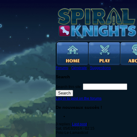
Forums
›
Générale
›
Suggestions
Search
Search this site:
Log in to post on the forums
De nouveaux succès !
3 replies [
Last post
]
Sat, 05/03/2014 - 02:15
Polo-Le-Lamasticot