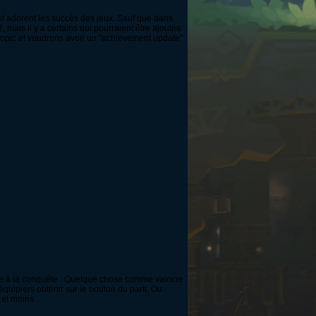
et adorent les succès des jeux. Sauf que dans
mais il y a certains qui pourraient être ajoutés
opic et voudrons avoir un "achievement update"
iée à la conquête . Quelque chose comme vaincre
quipiers obtenir sur le bouton du parti. Ou
 et moins .