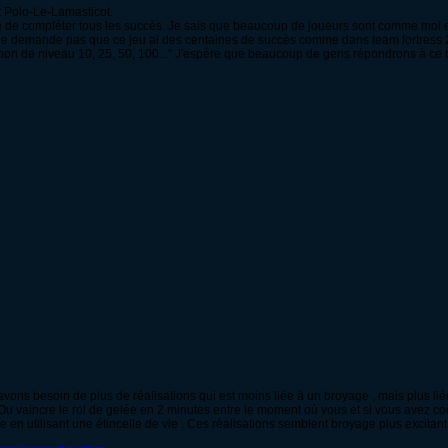
t Polo-Le-Lamasticot.
vie de compléter tous les succès. Je sais que beaucoup de joueurs sont comme moi 
Je ne demande pas que ce jeu ai des centaines de succès comme dans team fortress 2, 
n de niveau 10, 25, 50, 100..." J'espère que beaucoup de gens répondrons à ce t
vons besoin de plus de réalisations qui est moins liée à un broyage , mais plus l
u vaincre le roi de gelée en 2 minutes entre le moment où vous et si vous avez coé
 en utilisant une étincelle de vie . Ces réalisations semblent broyage plus excitant