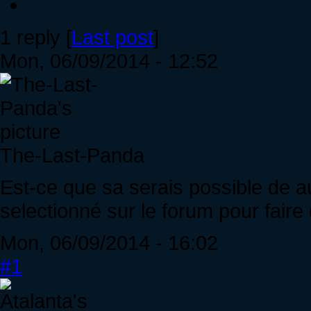
1 reply [
Last post
]
Mon, 06/09/2014 - 12:52
The-Last-Panda
Est-ce que sa serais possible de 
selectionné sur le forum pour fair
Mon, 06/09/2014 - 16:02
#1