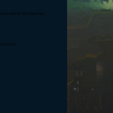
lguien sabe por favor díganmelo.
00 CORONAS.