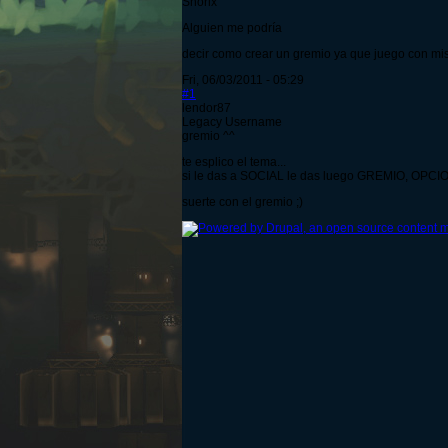
Snorlx
Alguien me podría
decir como crear un gremio ya que juego con mis
Fri, 06/03/2011 - 05:29
#1
lendor87
Legacy Username
gremio ^^
te esplico el tema...
si le das a SOCIAL le das luego GREMIO, OP
suerte con el gremio ;)