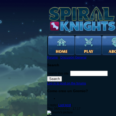
Forums
›
Discusión General
Search
Search this site:
Log in to post on the forums
Como creo un Gremio?
1 reply [
Last post
]
Thu, 06/02/2011 - 17:17