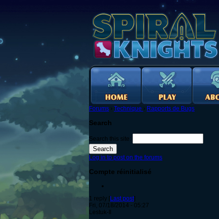
Forums
›
Technique
›
Rapports de Bugs
Search
Search this site:
Log in to post on the forums
Compte réinitialisé
1 reply [
Last post
]
Fri, 07/18/2014 - 05:27
Lestuk-Il