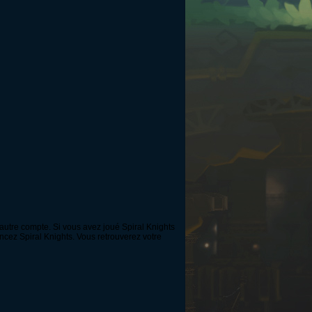
n autre compte. Si vous avez joué Spiral Knights
cez Spiral Knights. Vous retrouverez votre