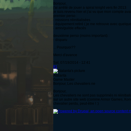
Bonjour,
j'ai arrêté de jouer a spiral knight vers fin 2013
je suis revenu hier et j'ai vu que mon compte avait 
premier perso :
- missions réinitialisées
- équipement retiré ( je me retrouve avec quelque
- amis/guilde effacés
deuxième perso (moins important) :
- disparu
... Pourquoi??
Merci d'avance
Sat, 07/19/2014 - 12:41
#1
Atalanta
Game Master
Bonjour, Les chevaliers ne
Bonjour,
Les chevaliers ne sont pas supprimés ni réinitial
sur un autre site web (comme Armor Games, Kongr
chevalier perdu, peut-être ! :)