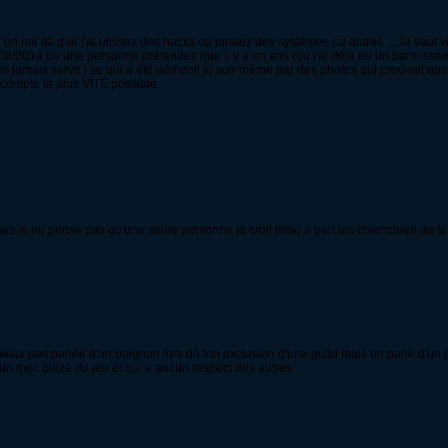
n me dit que j'ai utilisez des hacks ou piratez des systèmes ou autres ....Je veut v
2/08/2014 ou une personne prétendez que il y a un ans (ou j'ai déjà eu un banniss
is jamais servit ) se qui a été démenti le soir même par des photos qui prouvait que j
 compte le plus VITE possible.
 mais je ne pense pas qu'une seule personne te croit mise a part les chienchien de t
mieux pas parlée d'un opignon lors de ton exclusion d'une guild mais on parle d'un pr
n mec blaze du jeu et qui a aucun respect des autres