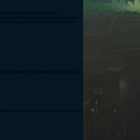
oir si il a un problème de personne .
ement temporaire alors que on ma juste envoyée
e n'allez pas l'utilisez.Tous sa pour dire que
a guilde auquel tu les arnaque avec des jeux a la
oblème ou il a rien a voir avec toi j’attends une