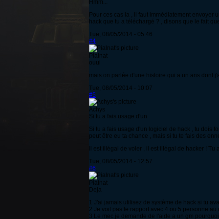
Hmm...
Pour ces cas la , il faut immédiatement envoyer un
hack que tu a téléchargé ? , disons que le fait q
Tue, 08/05/2014 - 05:46
#4
Pialnat
ouui
mais on parlée d'une histoire qui a un ans dont j
Tue, 08/05/2014 - 10:07
#5
Achys
Si tu a fais usage d'un
Si tu a fais usage d'un logiciel de hack , tu dois
peut être eu ta chance , mais si tu te fais des enn
Il est illégal de voler , il est illégal de hacker 
Tue, 08/05/2014 - 12:57
#6
Pialnat
Deja
1 J'ai jamais utilisez de système de hack si tu avai
2 Je voit pas le rapport avec 4 ou 5 personne au qu
3 Le mec je demande de l'aide a un gm pourquoi v