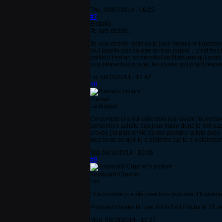
Thu, 08/07/2014 - 06:25
#7
Endako
Je suis desole..
Je suis desole mais ca je joue depuis le lancement 
jeu! japelle pas ca etre un bon joueur .. c'est tre
dailleur j'est un screenshot de Natsuros qui avait 
suis respectueux avec les joueur qui m'ont respect
Fri, 08/15/2014 - 13:42
#8
Pialnat
La blague
Ce compte ci a été crée trois jour avant l'ouvertur
personnes achète des jeux video donc je voit pas 
crevée j'ai plus envie de me prendre la tete ave
tous lu de se que tu a blaterée car tu a visible
Sat, 08/16/2014 - 10:06
#9
Keyboard-Crusher
Hm
" Ce compte ci a été crée trois jour avant l'ouvertu
Pourtant d'après la user list tu t'est inscris le 21 
Mon, 08/18/2014 - 16:27