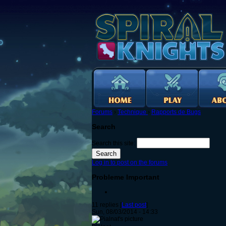
Forums
›
Technique
›
Rapports de Bugs
Search
Search this site:
Log in to post on the forums
Probleme Important
11 replies [
Last post
]
Sun, 08/03/2014 - 14:33