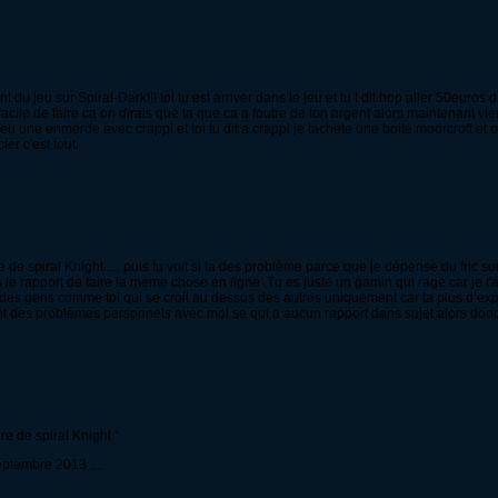
du jeu sur Spiral-Dark!!! toi tu est arriver dans le jeu et tu t dit hop aller 50euros
s facile de faire ca on dirais que ta que ca a foutre de ton argent alors maintenant v
eu une enmerde avec crappi et toi tu dit a crappi je tachete une boite moorcroft et on 
er c'est tout.
e de spiral Knight .... puis tu voit si ta des problème parce que je dépense du fric s
le rapport de faire la meme chose en ligne .Tu es juste un gamin qui rage car je t'
c des gens comme toi qui se croit au dessus des autres uniquement car ta plus d’ex
ment des problèmes personnels avec moi se qui a aucun rapport dans sujet alors don
re de spiral Knight "
septembre 2013 ....