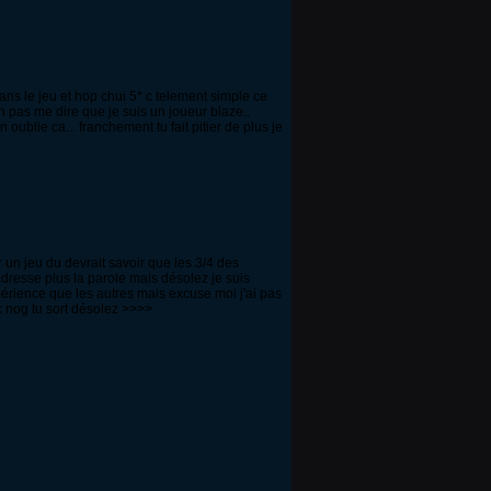
 dans le jeu et hop chui 5* c telement simple ce
ien pas me dire que je suis un joueur blaze..
oublie ca... franchement tu fait pitier de plus je
ur un jeu du devrait savoir que les 3/4 des
adresse plus la parole mais désolez je suis
périence que les autres mais excuse moi j'ai pas
c nog tu sort désolez >>>>