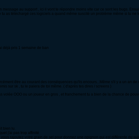
 message au support , ici il vont te répondre moins vite car ce sont les bugs. Ensuit
ue tu as téléchargé ces logiciels a quand même suscité un problème même si tu ne le
'ai déjà pris 1 semaine de ban
 forcément être au courant des conséquences qu'ils encours...Même s'il y a un an de c
emis sur sk , tu le paiera de toi même. ( d'après tes dires / screens )
! Tu as volée OOO ou un joueur en gros , et franchement tu a bien de la chance de pouvo
t bien lu.
el j'ai pas trop affinité
ous rajoutez votre grain de sel pour donnez une opignon qui est différente du suje