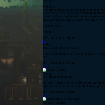
Pialnat
Bonjours,
Aujourd’hui j'ai eu un problème de connexion car o
Je pense que c'est lors de la conversation du 0
un lien de hack que j'ai télécharger dont je me su
vous faite fausse route et pouvoir reprendre mon
Cordialement
Pialnat
Mon, 08/04/2014 - 10:29
#1
Endako
Tsss c'est beau le mensonge
c'est bien de mentir et c'est bien foutue ton truc
con ..
Mon, 08/04/2014 - 12:06
#2
Pialnat
RE Probleme important
tien salut nogstars toujours aussi gentil vaudrai 
réponse d'une personne compétant du jeu pas d'u
Mon, 08/04/2014 - 15:46
#3
Keyboard-Crusher