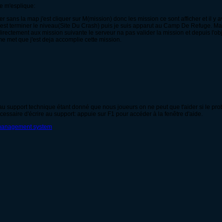
je m'esplique:
r sans la map j'est cliquer sur M(mission) donc les mission ce sont afficher et il y 
j'est terminer le niveau(Site Du Crash) puis je suis apparut au Camp De Refuge. Mai
irectement aux mission suivante le serveur na pas valider la mission et depuis l'o
e met que j'est deja accomplie cette mission.
au support technique étant donné que nous joueurs on ne peut que t'aider si le prob
cessaire d'écrire au support: appuie sur F1 pour accéder à la fenêtre d'aide.