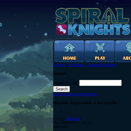
Forums
›
Technique
›
Rapports de Bugs
Search
Search this site:
Log in to post on the forums
Mission impossible a accomplir.
1 reply [
Last post
]
Tue, 09/09/2014 - 09:34
Nanorius