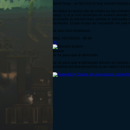
Salut! heuu... en fait j'est un bug vraiment bizard 
Au debut du jeu(au site du crash) au lieu d'avance
rang1-1) et je l'est accomplis en avance ensuite 
accomplie la mission mais comme je suis partie d
au Haven. Et pas moyen de l'accomplir car cela m
Je sais c'est compliquer..
Wed, 09/10/2014 - 06:46
#1
Boulon
Je ne peux que te demander
Je ne peux que te demander d'écrire un courriel 
problème est directement lié au jeu donc il est né