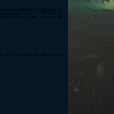
avait la mission(Si Vous Decider De L'accepter-
s j'est oublier de parler a Rhendon donc j'est
bjectif mission me suis partout en mission meme
lème vient de ton ordinateur. Dans ce cas-ci le