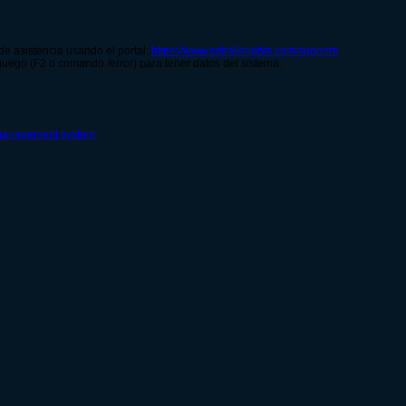
 de asistencia usando el portal:
https://www.spiralknights.com/support/
 juego (F2 o comando /error) para tener datos del sistema.