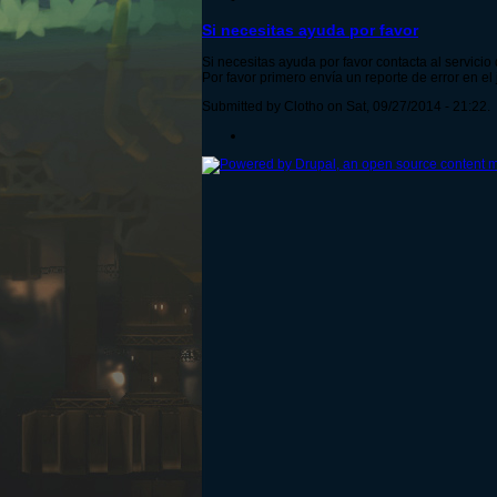
Si necesitas ayuda por favor
Si necesitas ayuda por favor contacta al servicio
Por favor primero envía un reporte de error en el
Submitted by Clotho on Sat, 09/27/2014 - 21:22.