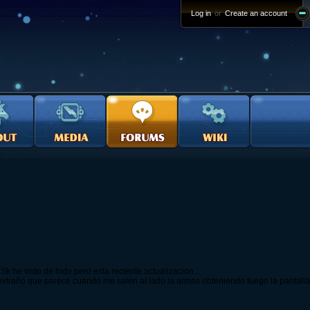
Log in
or
Create an account
k he visto de todo pero esta reciente actualizacion...
xtraño que parece cuando me salen al lado la armas obteniendo fuego la pantall