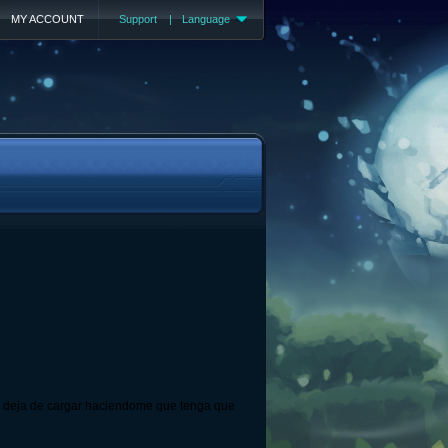
MY ACCOUNT
Support
|
Language
a deja de cargar haciendome que tenga que