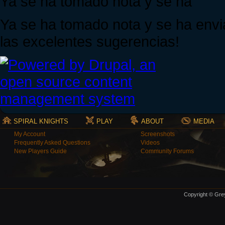
Ya se ha tomado nota y se ha
Ya se ha tomado nota y se ha envi
las excelentes sugerencias!
SPIRAL KNIGHTS
PLAY
ABOUT
MEDIA
My Account
Screenshots
Frequently Asked Questions
Videos
New Players Guide
Community Forums
Copyright © Grey