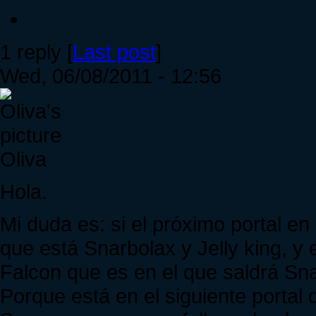
1 reply [
Last post
]
Wed, 06/08/2011 - 12:56
Oliva
Hola.
Mi duda es: si el próximo portal e
que está Snarbolax y Jelly king, y
Falcon que es en el que saldrá Sn
Porque está en el siguiente portal 