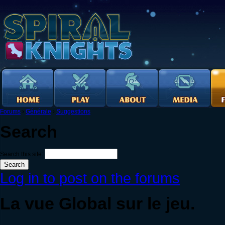
Forums
›
Générale
›
Suggestions
Search
Search this site:
Log in to post on the forums
La vue Global sur le jeu.