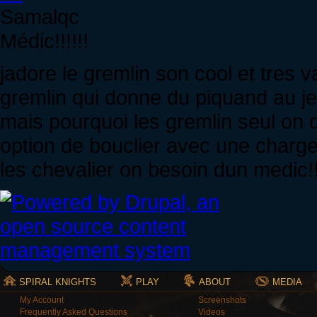
Samalqc
Médic!!!!!!
jadore le gremlin son cool et tres 
gremlin qui donne du piquand au jeu
mais pourquoi les gremlin seul on
option de bouclier avec une charge
les chevalier on besoin dun medic!!
SPIRAL KNIGHTS
PLAY
ABOUT
MEDIA
My Account
Screenshots
Frequently Asked Questions
Videos