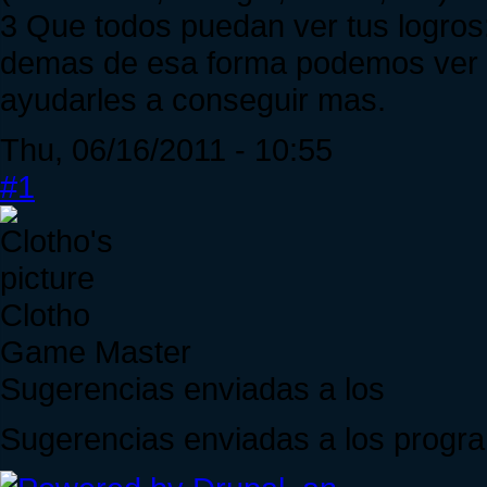
3 Que todos puedan ver tus logros: 
demas de esa forma podemos ver q
ayudarles a conseguir mas.
Thu, 06/16/2011 - 10:55
#1
Clotho
Game Master
Sugerencias enviadas a los
Sugerencias enviadas a los progra