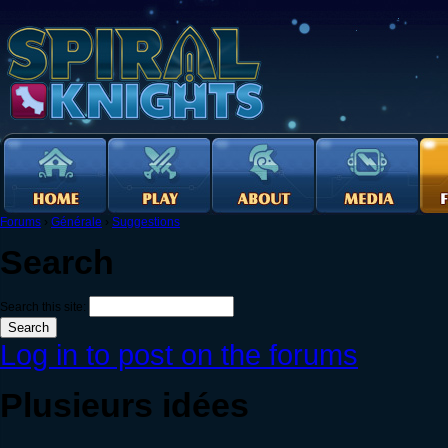
Forums
›
Générale
›
Suggestions
Search
Search this site:
Log in to post on the forums
Plusieurs idées