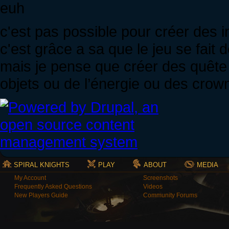
euh
c'est pas possible pour créer des 
c'est grâce a sa que le jeu se fait d
mais je pense que créer des quêt
objets ou de l’énergie ou des crow
SPIRAL KNIGHTS
PLAY
ABOUT
MEDIA
My Account
Screenshots
Frequently Asked Questions
Videos
New Players Guide
Community Forums