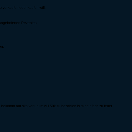
 verkaufen oder kaufen will.
 angebotenen Rezeptes
en:
un bekomm nur skolver un im AH 50k zu bezahlen is mir einfach zu teuer