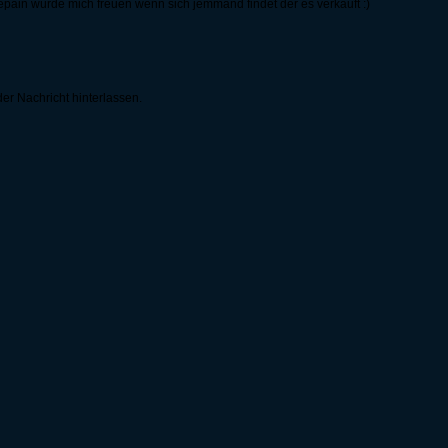
epain würde mich freuen wenn sich jemmand findet der es verkauft :)
er Nachricht hinterlassen.