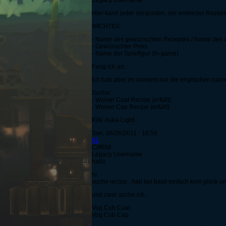
Legacy Username
Hier kann jeder reinposten, der entweder Rezepte
WICHTIG!:
- Name des gewünschten Rezeptes / Name des
- Gewünschter Preis
- Name der Spielfigur (In-game)
Fang ich an:
Ich hab aber im moment nur die englischen nam
Suche:
- Wolver Coat Recipe (erfüllt)
- Wolver Cap Recipe (erfüllt)
IGN: Aska-Light
Sun, 06/26/2011 - 16:56
#1
Ciff666
Legacy Username
hallo
hi
suche recipe , hab bei basil einfach kein glück 
und zwar suche ich :
Vog Cub Coat
Vog Cub Cap