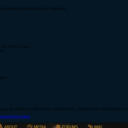
eide obigen Rezepte habt, auch dagegen))
n für 70.000 crowns
000
owns.
ng ( die restlichen 2500 cr etwas später.) Name : Empiresc Bitte anschreiben anso
ABOUT
MEDIA
FORUMS
WIKI