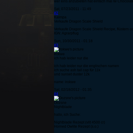
wer eins anzubieten hat einfach mal /w Chocolat
Sat, 07/23/2011 - 11:49
#2
Kalmpa
Verkaufe Dragon Scale Shield
Verkaufe Dragon Scale Shield Recipe, flüstern od
IGN: Agrarpflug
Sun, 10/30/2011 - 01:18
#3
Irokwe
ich hab leider nur die
ich hab leider nur die englischen namen
ich suche ash tail cap für 11k
und sunset duster 12k
name: irokwe
Sat, 02/18/2012 - 01:35
#4
Oozsne
Nightblade
hallo, ich Suche:
Nightblade Rezept (vllt 4500 cr)
Horned Owlite Rezept (s.o.)