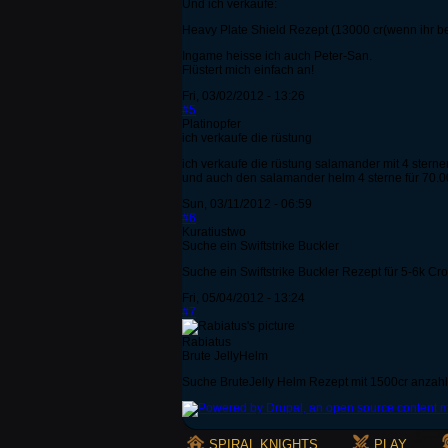
Und ich verkaufe:
Heavy Plate Shield Rezept (13000 cr(wenn ihr b
Ingame heisse ich auch Peter-San.
Flüstert mich einfach an!
Fri, 03/02/2012 - 13:26
#5
Platinopfer
ich verkaufe die rüstung
ich verkaufe die rüstung salamander mit 4 sterne
und auch den salamander helm 4 sterne für 70.
Sun, 03/11/2012 - 06:59
#6
Kuratiustwo
Suche ein Swiftstrike Buckler
Suche ein Swiftstrike Buckler Rezept für 5-6k Cr
Fri, 05/04/2012 - 13:24
#7
Rabiatus
Brute JellyHelm
Suche BruteJelly Helm Rezept mit 1500cr anzahlu
SPIRAL KNIGHTS
PLAY