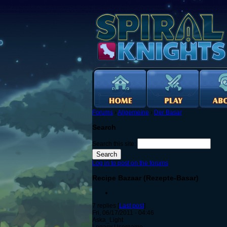
Forums
›
Allgemeine
›
Der Basar
Search
Search this site:
Log in to post on the forums
Recipe Bazaar (Rezepte-Basar)
7 replies [
Last post
]
Fri, 06/17/2011 - 04:46
Aska_Light