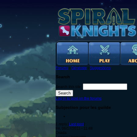
Forums
›
Générale
›
Suggestions
Search
Search this site:
Log in to post on the forums
Subjection pour les guilde
1 reply [
Last post
]
Fri, 06/17/2011 - 11:48
Osada