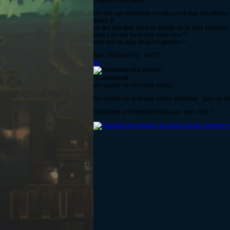
Legacy Username
Un truc qui m'énerve un peu c'est que les officier
autre !!!
ce qui fais que dans la guilde ou je suis presque t
après je rale peut-etre pour rien^^
dite moi ce que vous en pensez?
Sun, 06/26/2011 - 08:17
#1
Shadoxlunik
les guilde ne sont pas assez
les guilde ne sont pas assez travailler , que ce soit 
c'est juste une friendlist bis avec son chat :/