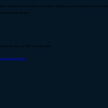
 dans une guilde on les même droits que le maître de guilde, je parle surtout du fait
out le monde officier!!!
pour les rang , le hall , ou juste l'utilité