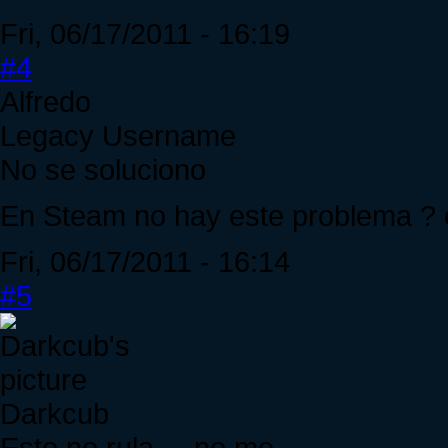
Fri, 06/17/2011 - 16:19
#4
Alfredo
Legacy Username
No se soluciono
En Steam no hay este problema ? o
Fri, 06/17/2011 - 16:14
#5
Darkcub
Esto no rula ... no me