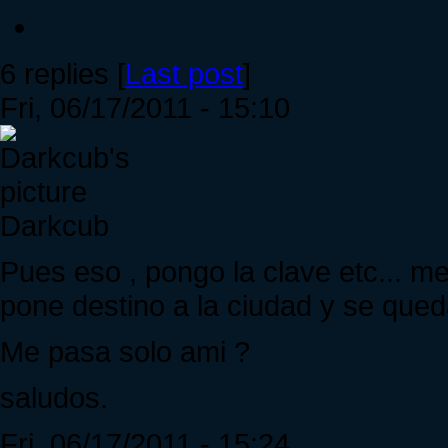
6 replies [
Last post
]
Fri, 06/17/2011 - 15:10
Darkcub
Pues eso , pongo la clave etc... m
pone destino a la ciudad y se queda
Me pasa solo ami ?
saludos.
Fri, 06/17/2011 - 15:24