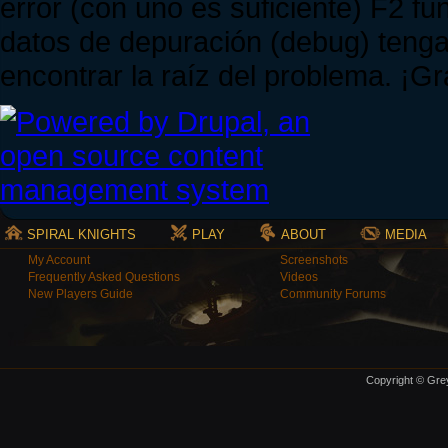
error (con uno es suficiente) F2 fu
datos de depuración (debug) tenga
encontrar la raíz del problema. ¡G
SPIRAL KNIGHTS
PLAY
ABOUT
MEDIA
My Account
Screenshots
Frequently Asked Questions
Videos
New Players Guide
Community Forums
Copyright © Grey