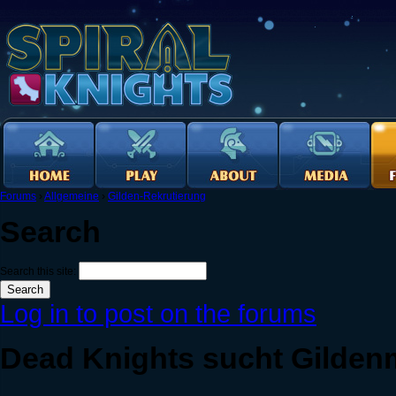
Forums
›
Allgemeine
›
Gilden-Rekrutierung
Search
Search this site:
Log in to post on the forums
Dead Knights sucht Gildenm