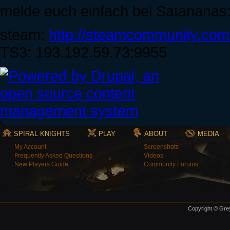
melde euch einfach bei Satananas
steam:
http://steamcommunity.com
TS3: 193.192.59.73:9955
SPIRAL KNIGHTS
PLAY
ABOUT
MEDIA
My Account
Screenshots
Frequently Asked Questions
Videos
New Players Guide
Community Forums
Copyright © Grey