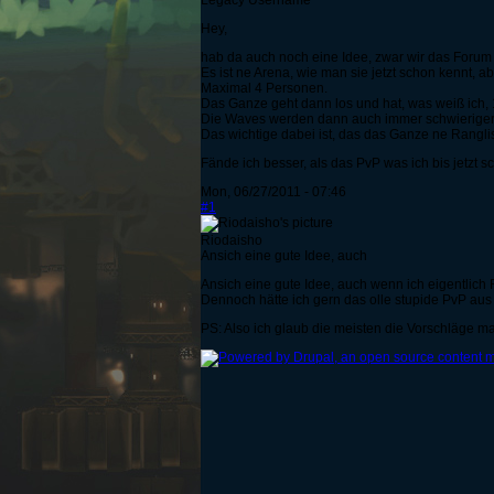
Legacy Username
Hey,
hab da auch noch eine Idee, zwar wir das Forum
Es ist ne Arena, wie man sie jetzt schon kennt, 
Maximal 4 Personen.
Das Ganze geht dann los und hat, was weiß ich, 
Die Waves werden dann auch immer schwieriger u
Das wichtige dabei ist, das das Ganze ne Rangli
Fände ich besser, als das PvP was ich bis jetz
Mon, 06/27/2011 - 07:46
#1
Riodaisho
Ansich eine gute Idee, auch
Ansich eine gute Idee, auch wenn ich eigentlich 
Dennoch hätte ich gern das olle stupide PvP aus
PS: Also ich glaub die meisten die Vorschläge 