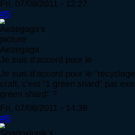
Fri, 07/08/2011 - 12:27
#5
Aezegaga
Je suis d'accord pour le
Je suis d'accord pour le "recyclag
craft, c'est "1 green shard" par ex
green shard" ?
Fri, 07/08/2011 - 14:38
#6