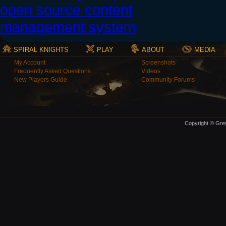
SPIRAL KNIGHTS
PLAY
ABOUT
MEDIA
My Account
Screenshots
Frequently Asked Questions
Videos
New Players Guide
Community Forums
Copyright © Grey