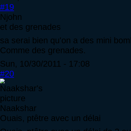
#19
Njohn
et des grenades
sa serai bien qu'on a des mini bo
Comme des grenades.
Sun, 10/30/2011 - 17:08
#20
Naakshar
Ouais, ptêtre avec un délai