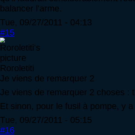
balancer l'arme.
Tue, 09/27/2011 - 04:13
#15
Roroletiti
Je viens de remarquer 2
Je viens de remarquer 2 choses : te
Et sinon, pour le fusil à pompe, y 
Tue, 09/27/2011 - 05:15
#16