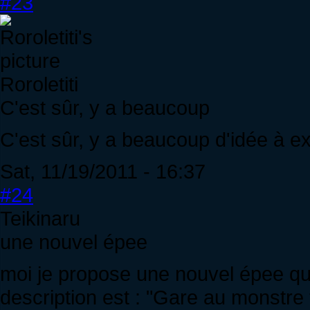
#23
Roroletiti
C'est sûr, y a beaucoup
C'est sûr, y a beaucoup d'idée à e
Sat, 11/19/2011 - 16:37
#24
Teikinaru
une nouvel épee
moi je propose une nouvel épee qu
description est : "Gare au monstre 