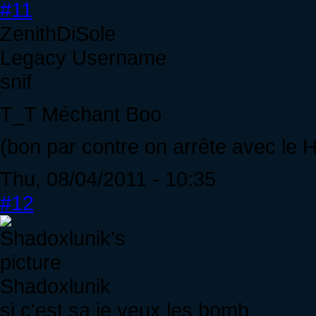
#11
ZenithDiSole
Legacy Username
snif
T_T Méchant Boo
(bon par contre on arrête avec le 
Thu, 08/04/2011 - 10:35
#12
Shadoxlunik
si c'est sa je veux les bomb