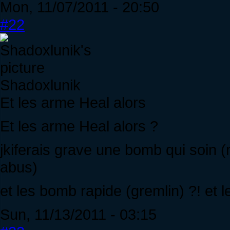
Mon, 11/07/2011 - 20:50
#22
Shadoxlunik
Et les arme Heal alors
Et les arme Heal alors ?
jkiferais grave une bomb qui soin 
abus)
et les bomb rapide (gremlin) ?! et le 
Sun, 11/13/2011 - 03:15