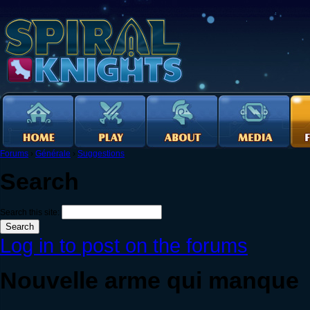
Forums
›
Générale
›
Suggestions
Search
Search this site:
Log in to post on the forums
Nouvelle arme qui manque