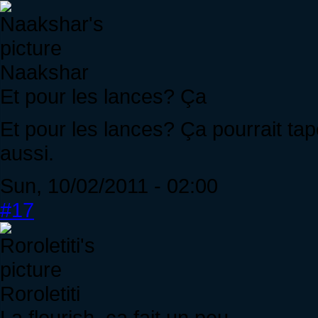
Naakshar
Et pour les lances? Ça
Et pour les lances? Ça pourrait tap
aussi.
Sun, 10/02/2011 - 02:00
#17
Roroletiti
La flourish, ça fait un peu