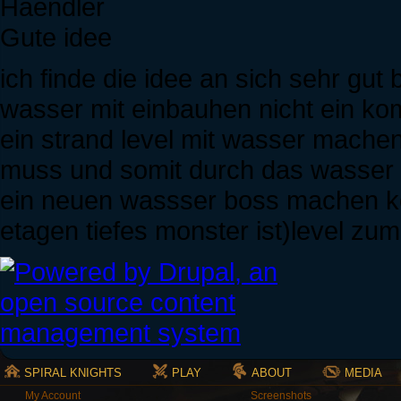
Haendler
Gute idee
ich finde die idee an sich sehr gut
wasser mit einbauhen nicht ein kom
ein strand level mit wasser mache
muss und somit durch das wasser m
ein neuen wassser boss machen kön
etagen tiefes monster ist)level zu
SPIRAL KNIGHTS
PLAY
ABOUT
MEDIA
My Account
Screenshots