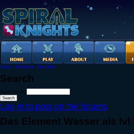
Forums
›
Allgemeine
›
Vorschläge
Search
Search this site:
Log in to post on the forums
Das Element Wasser als lv