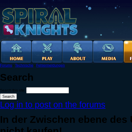
Forums
›
Technische
›
Fehlermeldungen
Search
Search this site:
Log in to post on the forums
In der Zwischen ebene des
nicht kaufen!