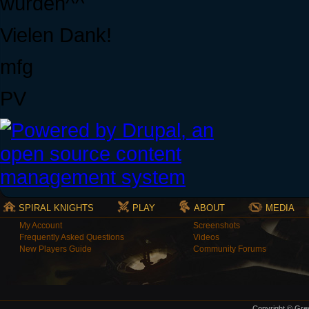
würden^^
Vielen Dank!
mfg
PV
SPIRAL KNIGHTS
PLAY
ABOUT
MEDIA
My Account
Screenshots
Frequently Asked Questions
Videos
New Players Guide
Community Forums
Copyright © Grey