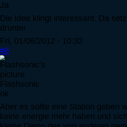
Ja
Die Idee klingt interessant. Da s
drunter
Fri, 01/06/2012 - 10:32
#6
Flashsonic
ok
Aber es sollte eine Station geben
keine energie mehr haben und sich 
kleine Demo des von anderen gem