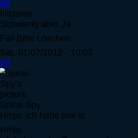
#8
Illistante
Schwierig aber Ja
Fail Bitte Löschen
Sat, 01/07/2012 - 10:07
#9
Spiral-Spy
Hmja, ich habe mal in
Hmja,