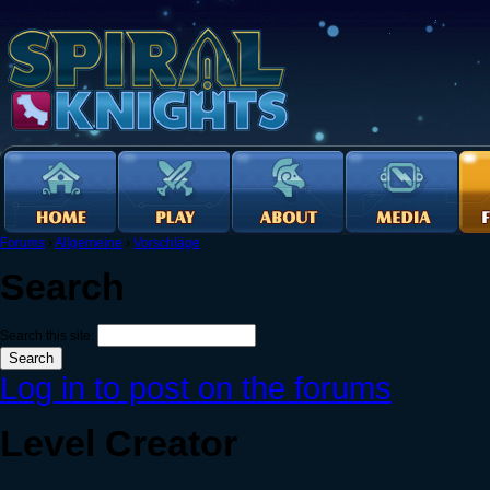
Forums
›
Allgemeine
›
Vorschläge
Search
Search this site:
Log in to post on the forums
Level Creator