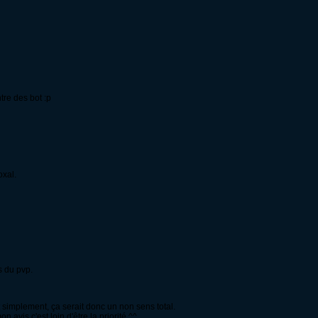
tre des bot :p
oxal.
s du pvp.
ut simplement, ça serait donc un non sens total.
on avis c'est loin d'être la priorité ^^