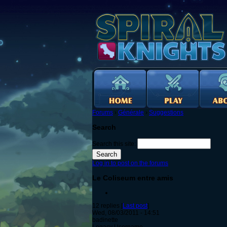
Forums
›
Générale
›
Suggestions
Search
Search this site:
Log in to post on the forums
Le Coliseum entre amis
12 replies [
Last post
]
Wed, 08/03/2011 - 14:51
badinette