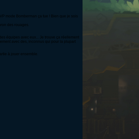
le PVP mode Bomberman ça tue ! Bien que je sois
onron des rouages.
des équipes avec eux... Je trouve ça réellement
lement avec des, inconnus qui pour la plupart
artie à jouer ensemble.