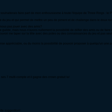
 je souhaiterais faire part de mon enthousiasme à toute l'équipe de Three Rings : 
ie du jeu et qui permet de mettre un peu de piment et de challenge dans le doux r
s-nous pas jouer avec des amis?
 guilde, mais nous n'avons nullement la possibilité de défier des amis ou de faire 
uvoir me taper sur la tête avec des potes ou des connaissances du jeu et pas seu
ense appréciable, ou du moins la possibilité de pouvoir proposer à quelqu'un une p
 ses 7 multi-compte et il gagne des crown gratuit \o/
tte suggestion!