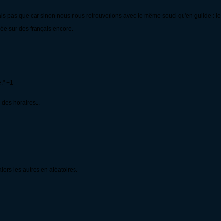
 Mais pas que car sinon nous nous retrouverions avec le même souci qu'en guilde : le
ée sur des français encore.
." +1
des horaires...
lors les autres en aléatoires.