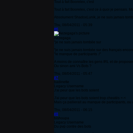
Tout à fait Boorelex, c'est
Tout à fait Boorelex, c'est ce à quoi je pensais.
Absolument ShadoxLunik, je ne suis jamais tomb
Thu, 08/04/2011 - 05:39
#6
Aezegaga
"je ne suis jamais tombée sur
"je ne suis jamais tombée sur des français encore
"le manque de participants :/"
A moins de connaître les gens IRL et de proposer 
Ou sinon ami Vs Bots ?
Thu, 08/04/2011 - 05:47
#7
badinette
Legacy Username
J'ai peur que les bots soient
J'ai peur que les bots soient trop cheatés >-<
Mais ça pallierait au manque de participants, ou a
Thu, 08/04/2011 - 06:15
#8
bishoupa
Legacy Username
Du pvp contre des bots