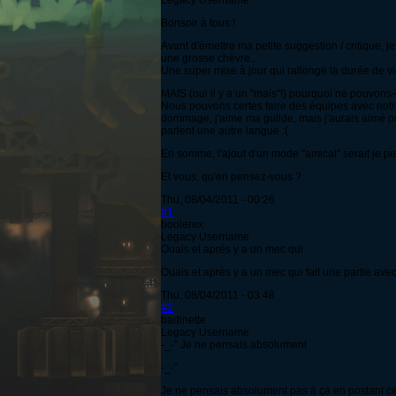
Legacy Username
Bonsoir à tous !
Avant d'émettre ma petite suggestion / critique,
une grosse chèvre...
Une super mise à jour qui rallonge la durée de v
MAIS (oui il y a un "mais"!) pourquoi ne pouvon
Nous pouvons certes faire des équipes avec notre
dommage, j'aime ma guilde, mais j'aurais aimé po
parlent une autre langue :(
En somme, l'ajout d'un mode "amical" serait je p
Et vous, qu'en pensez-vous ?
Thu, 08/04/2011 - 00:26
#1
boolerex
Legacy Username
Ouais et après y a un mec qui
Ouais et après y a un mec qui fait une partie avec
Thu, 08/04/2011 - 03:48
#2
badinette
Legacy Username
-_-" Je ne pensais absolument
-_-"
Je ne pensais absolument pas à ça en postant ce