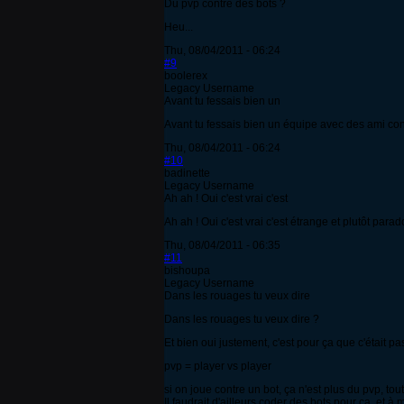
Du pvp contre des bots ?
Heu...
Thu, 08/04/2011 - 06:24
#9
boolerex
Legacy Username
Avant tu fessais bien un
Avant tu fessais bien un équipe avec des ami con
Thu, 08/04/2011 - 06:24
#10
badinette
Legacy Username
Ah ah ! Oui c'est vrai c'est
Ah ah ! Oui c'est vrai c'est étrange et plutôt parad
Thu, 08/04/2011 - 06:35
#11
bishoupa
Legacy Username
Dans les rouages tu veux dire
Dans les rouages tu veux dire ?
Et bien oui justement, c'est pour ça que c'était pa
pvp = player vs player
si on joue contre un bot, ça n'est plus du pvp, to
Il faudrait d'ailleurs coder des bots pour ça, et à m