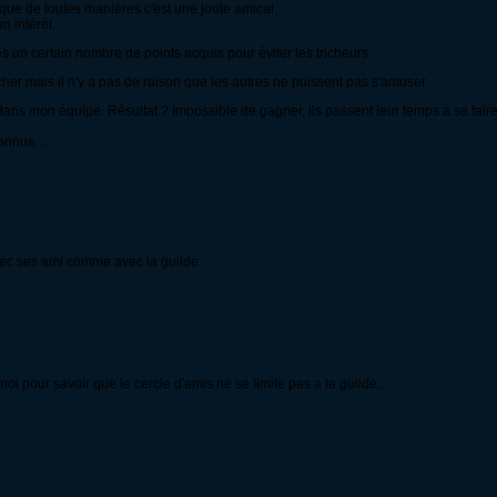
isque de toutes manières c'est une joute amical.
n intérêt.
ès un certain nombre de points acquis pour éviter les tricheurs.
icher mais il n'y a pas de raison que les autres ne puissent pas s'amuser.
s dans mon équipe. Résultat ? Impossible de gagner, ils passent leur temps à se fa
nconnus…
ec ses ami comme avec la guilde
 moi pour savoir que le cercle d'amis ne se limite pas a la guilde...