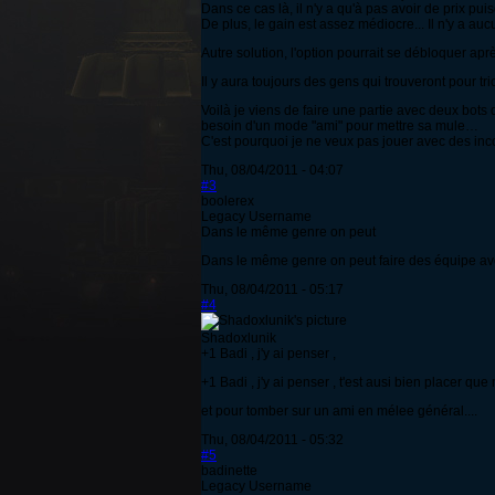
Dans ce cas là, il n'y a qu'à pas avoir de prix pu
De plus, le gain est assez médiocre... Il n'y a aucu
Autre solution, l'option pourrait se débloquer apr
Il y aura toujours des gens qui trouveront pour tr
Voilà je viens de faire une partie avec deux bot
besoin d'un mode "ami" pour mettre sa mule…
C'est pourquoi je ne veux pas jouer avec des i
Thu, 08/04/2011 - 04:07
#3
boolerex
Legacy Username
Dans le même genre on peut
Dans le même genre on peut faire des équipe av
Thu, 08/04/2011 - 05:17
#4
Shadoxlunik
+1 Badi , j'y ai penser ,
+1 Badi , j'y ai penser , t'est ausi bien placer que
et pour tomber sur un ami en mélee général....
Thu, 08/04/2011 - 05:32
#5
badinette
Legacy Username