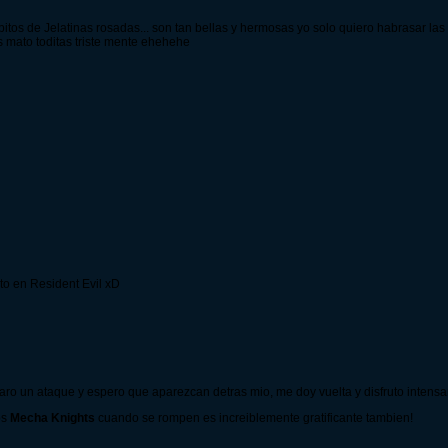
bitos de Jelatinas rosadas... son tan bellas y hermosas yo solo quiero habrasar las
 mato toditas triste mente ehehehe
nto en Resident Evil xD
paro un ataque y espero que aparezcan detras mio, me doy vuelta y disfruto intensa
os
Mecha Knights
cuando se rompen es increiblemente gratificante tambien!