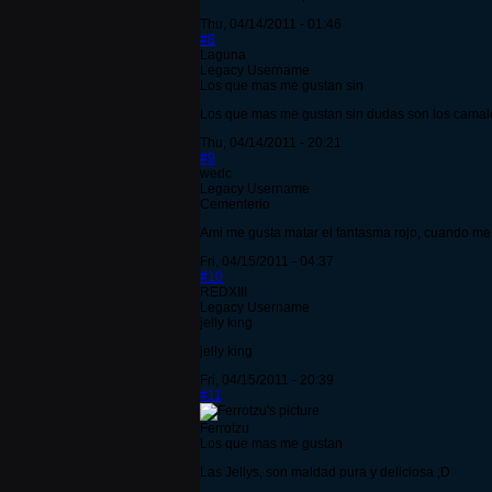
Thu, 04/14/2011 - 01:46
#8
Laguna
Legacy Username
Los que mas me gustan sin
Los que mas me gustan sin dudas son los camaleo
Thu, 04/14/2011 - 20:21
#9
wedc
Legacy Username
Cementerio
Ami me gusta matar el fantasma rojo, cuando me
Fri, 04/15/2011 - 04:37
#10
REDXIII
Legacy Username
jelly king
jelly king
Fri, 04/15/2011 - 20:39
#11
Ferrotzu
Los que mas me gustan
Las Jellys, son maldad pura y deliciosa ;D