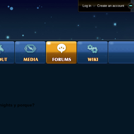
Log in
or
Create an account
knights y porque?