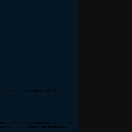
.. bueno ustedes me entienden xDDD jajaja esa
. pero si hablamos de los que mas me han matado
ad una vez que se encienden son imparables.