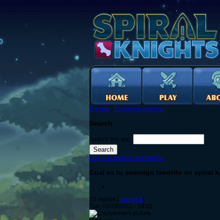
Forums
›
Discusión General
Search
Search this site:
Log in to post on the forums
Cual es tu enemigo favorito en spiral 
15 replies [
Last post
]
Tue, 03/29/2011 - 18:55