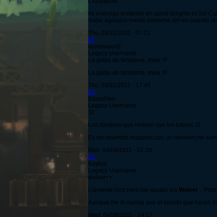
Crazywave
mi enemigo preferido en spiral Knights es los Cu
matar agrasiva mente ehehehe ahi es cuando las
Thu, 03/31/2011 - 07:21
#1
iandawson0
Legacy Username
La gatas de fantasma, mew :P
La gatas de fantasma, mew :P
Thu, 03/31/2011 - 17:45
#2
EdszxNeo
Legacy Username
:D
Los zombies que reviven con los totems :D
Es tan divertido matarlos con un revolver,me sie
Mon, 04/04/2011 - 01:28
#3
Kaybol
Legacy Username
wolver++
Llamame loco pero me gustan los
Wolver
... Pre
Aunque me di cuenta que el sonido que hacen l
Wed, 04/06/2011 - 14:17