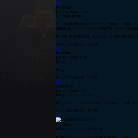
#4
Panoxas
Legacy Username
Enemigo favorito
Solamente llevo poco tiempo jugando a Spiral Kn
saltan de un sitio a otro lo que me da tiempo a t
Pd: Ya he dicho que llevo poco tiempo asi que qu
Wed, 04/13/2011 - 20:18
#5
backstor
Legacy Username
hoygan
hoygan
Wed, 04/13/2011 - 20:35
#6
cheeserito
Legacy Username
Me gustan los cubititos
Me gustan los cubititos verdes porque puedo mat
Wed, 04/13/2011 - 22:28
#7
Urashima
el fantasma ese que sale en
el fantasma ese que sale en el cementerio :O