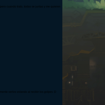
 pero cuando trato, todas se juntas y me quieren
mente verlos volando al recibir los golpes :D