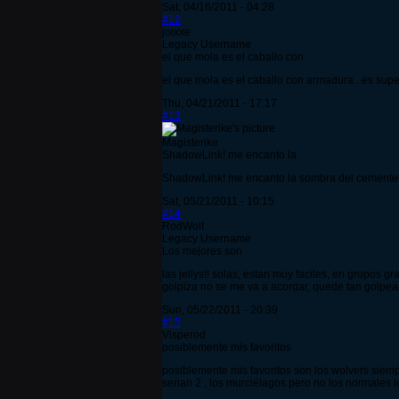
Sat, 04/16/2011 - 04:28
#12
joixxe
Legacy Username
el que mola es el caballo con
el que mola es el caballo con armadura...es super 
Thu, 04/21/2011 - 17:17
#13
Magisterike
ShadowLink! me encanto la
ShadowLink! me encanto la sombra del cementer
Sat, 05/21/2011 - 10:15
#14
RodWolf
Legacy Username
Los mejores son
las jellys!! solas, estan muy faciles, en grupos
golpiza no se me va a acordar, quede tan golpe
Sun, 05/22/2011 - 20:39
#15
Visperod
posiblemente mis favoritos
posiblemente mis favoritos son los wolvers siem
serian 2 , los murciélagos pero no los normales l