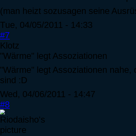
(man heizt sozusagen seine Ausrü
Tue, 04/05/2011 - 14:33
#7
Klotz
"Wärme" legt Assoziationen
"Wärme" legt Assoziationen nahe, 
sind :D
Wed, 04/06/2011 - 14:47
#8