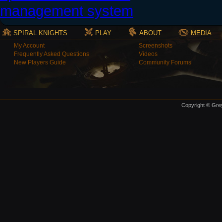
SPIRAL KNIGHTS
PLAY
ABOUT
MEDIA
My Account
Screenshots
Frequently Asked Questions
Videos
New Players Guide
Community Forums
Copyright © Grey