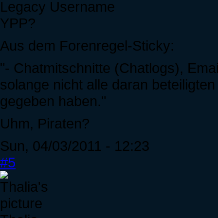
Legacy Username
YPP?
Aus dem Forenregel-Sticky:
"- Chatmitschnitte (Chatlogs), Ema
solange nicht alle daran beteiligt
gegeben haben."
Uhm, Piraten?
Sun, 04/03/2011 - 12:23
#5