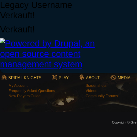
Legacy Username
Verkauft!
Verkauft!
SPIRAL KNIGHTS
PLAY
ABOUT
MEDIA
My Account
Screenshots
Frequently Asked Questions
Videos
New Players Guide
Community Forums
Copyright © Grey