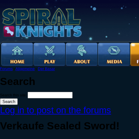
Forums
›
Allgemeine
›
Der Basar
Search
Search this site:
Log in to post on the forums
Verkaufe Sealed Sword!