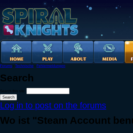
Forums
›
Technische
›
Fehlermeldungen
Search
Search this site:
Log in to post on the forums
Wo ist "Steam Account ben