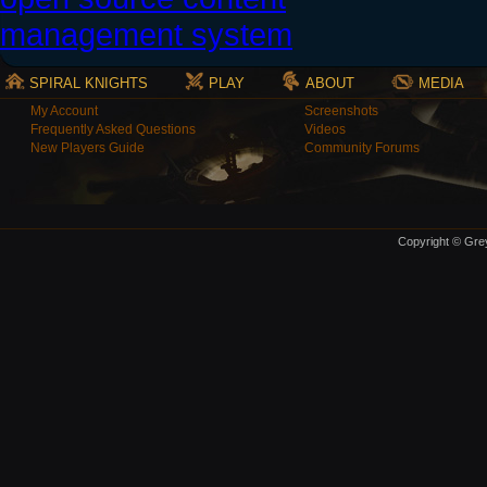
SPIRAL KNIGHTS
PLAY
ABOUT
MEDIA
My Account
Screenshots
Frequently Asked Questions
Videos
New Players Guide
Community Forums
Copyright © Grey