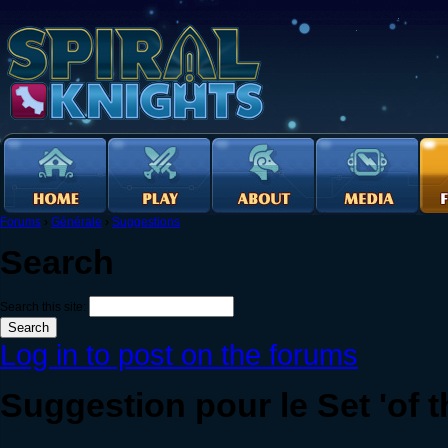
Forums
›
Générale
›
Suggestions
Search
Search this site:
Log in to post on the forums
Suggestion pour le Set 'of t