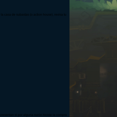
a casa de subastas (o action house), revisa tu
 presentan si por alguna razón hiciste la compra