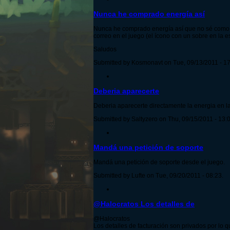
Nunca he comprado energía así
Nunca he comprado energía así que no sé como se
correo en el juego (el ícono con un sobre en la e
Saludos
Submitted by Kosmonavt on Tue, 09/13/2011 - 17
Deberia aparecerte
Deberia aparecerte directamente la energia en la 
Submitted by Saltyzero on Thu, 09/15/2011 - 13:0
Mandá una petición de soporte
Mandá una petición de soporte desde el juego.
Submitted by Lufte on Tue, 09/20/2011 - 08:23.
@Halocratos Los detalles de
@Halocratos
Los detalles de facturación son privados por lo q