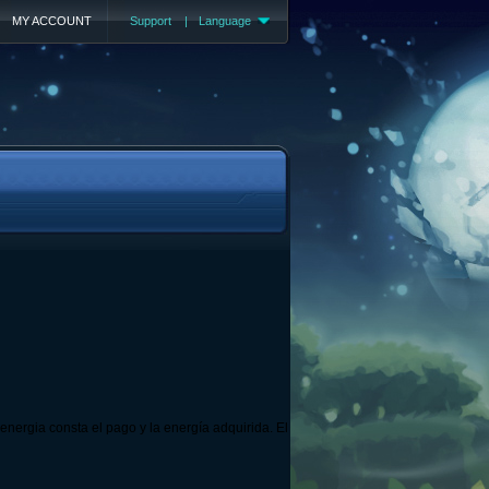
MY ACCOUNT
Support
|
Language
energia consta el pago y la energía adquirida. El