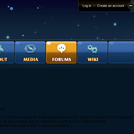
Log in
or
Create an account
:40
 1334 de energía de cristal mediante mi móvil. Todo fue bien y en mi historial de 
o de esa energía que he comprado, como si no lo hubiese hecho.
ude, me niego a tirar 7 euros a la basura ;)