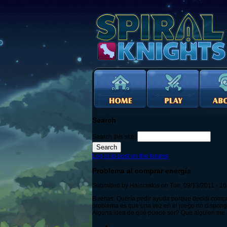
Search
Search this site:
Log in to post on the forums
Problema al comprar energía
Submitted by Halocratos on Tue, 09/13/2011 - 16
Buenas. Quería pedir ayuda porque decidí comprar
problema es que una vez en el juego no dispong
Alguna idea de qué puede ser? Que alguien me ay