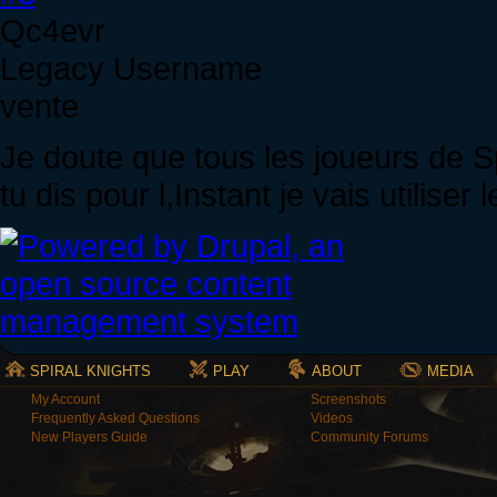
Qc4evr
Legacy Username
vente
Je doute que tous les joueurs de S
tu dis pour l,Instant je vais utiliser 
SPIRAL KNIGHTS
PLAY
ABOUT
MEDIA
My Account
Screenshots
Frequently Asked Questions
Videos
New Players Guide
Community Forums