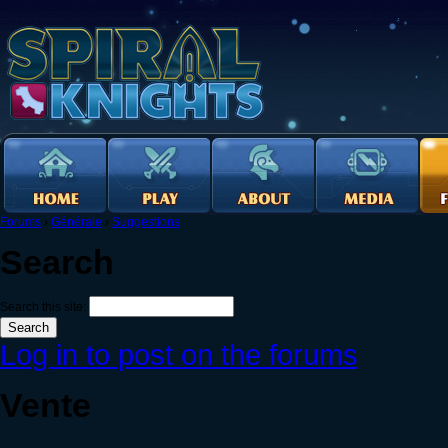
Forums
›
Générale
›
Suggestions
Search
Search this site:
Log in to post on the forums
Vente