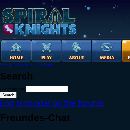
Forums
›
Allgemeine
›
Vorschläge
Search
Search this site:
Log in to post on the forums
Freundes-Chat