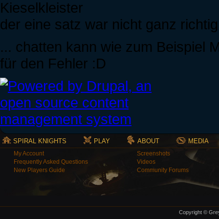
Kieselkleister
der eine satz war nicht ganz richtig
... chatten kann wie zum Beispiel M
für den Fehler :D
SPIRAL KNIGHTS
PLAY
ABOUT
MEDIA
My Account
Screenshots
Frequently Asked Questions
Videos
New Players Guide
Community Forums
Copyright © Grey