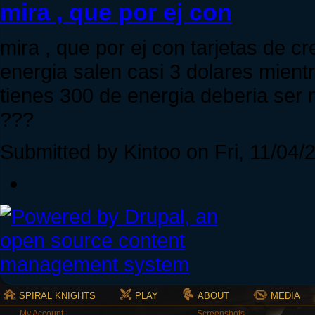
mira , que por ej con
mira , que por ej con tarjetas de c
energia salen casi 3 dolares mient
tienes 300 de energia deberia ser
???
Submitted by Kintoo on Fri, 11/04/2
SPIRAL KNIGHTS
PLAY
ABOUT
MEDIA
My Account
Screenshots