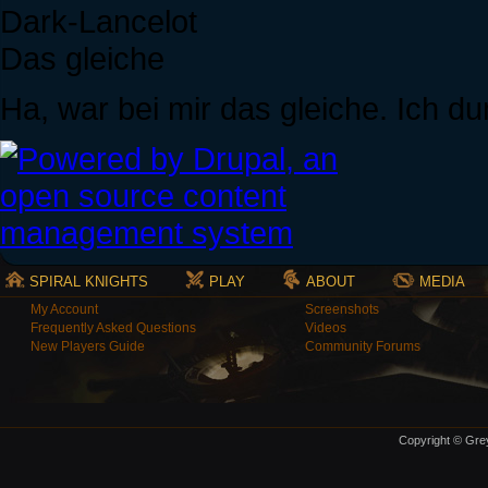
Dark-Lancelot
Das gleiche
Ha, war bei mir das gleiche. Ich 
SPIRAL KNIGHTS
PLAY
ABOUT
MEDIA
My Account
Screenshots
Frequently Asked Questions
Videos
New Players Guide
Community Forums
Copyright © Grey