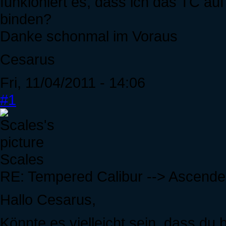
funkioniert es, dass ich das TC au
binden?
Danke schonmal im Voraus
Cesarus
Fri, 11/04/2011 - 14:06
#1
Scales
RE: Tempered Calibur --> Ascende
Hallo Cesarus,
Könnte es vielleicht sein, dass du 