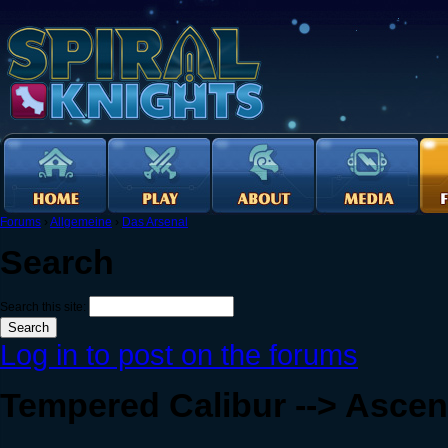
Forums
›
Allgemeine
›
Das Arsenal
Search
Search this site:
Log in to post on the forums
Tempered Calibur --> Ascen