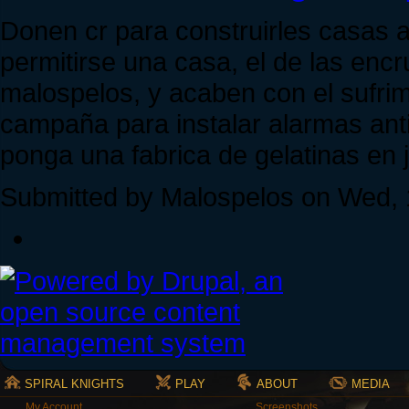
Donen cr para construirles casas 
permitirse una casa, el de las encr
malospelos, y acaben con el sufri
campaña para instalar alarmas anti
ponga una fabrica de gelatinas en j
Submitted by Malospelos on Wed, 1
SPIRAL KNIGHTS
PLAY
ABOUT
MEDIA
My Account
Screenshots