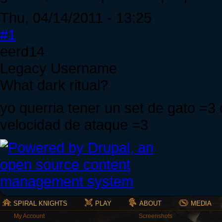
Thu, 04/14/2011 - 13:25
#1
eerd14
Legacy Username
What dark ritual?
yo querria tener un set de gato =3
velocidad de ataque =3
SPIRAL KNIGHTS
PLAY
ABOUT
MEDIA
My Account
Screenshots