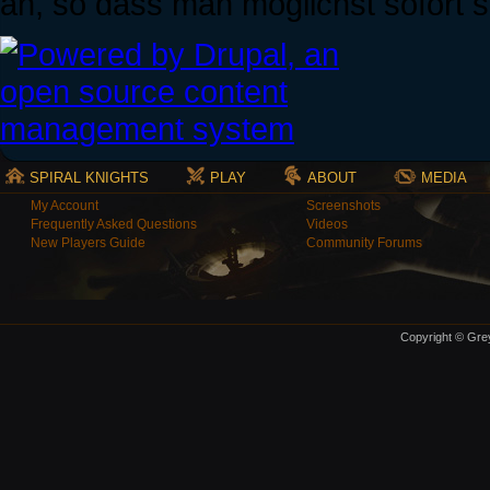
an, so dass man möglichst sofort s
SPIRAL KNIGHTS
PLAY
ABOUT
MEDIA
My Account
Screenshots
Frequently Asked Questions
Videos
New Players Guide
Community Forums
Copyright © Grey