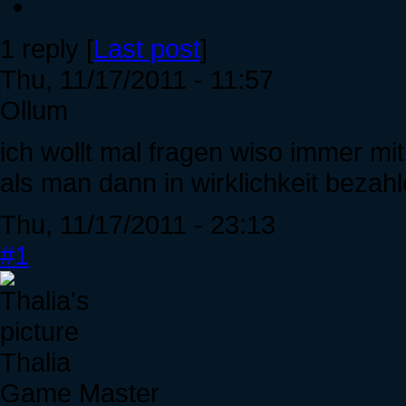
1 reply [
Last post
]
Thu, 11/17/2011 - 11:57
Ollum
ich wollt mal fragen wiso immer mi
als man dann in wirklichkeit beza
Thu, 11/17/2011 - 23:13
#1
Thalia
Game Master