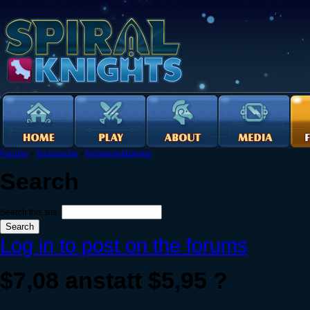
Forums
›
Technische
›
Fehlermeldungen
Search
Search this site:
Log in to post on the forums
$7,08 anstatt $5,95 ?