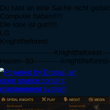
Du hast an eine Sache nicht geda
Computer haben!!!!!
Die Idee ist gut!!!!!
LG
Knighttheforest
----------------------Knighttheforest-
Haven--50-----------Knighttheforest--
SPIRAL KNIGHTS
PLAY
ABOUT
MEDIA
My Account
Screenshots