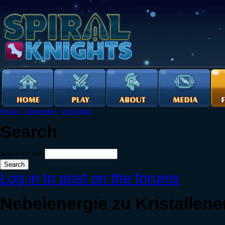
Forums
›
Allgemeine
›
Vorschläge
Search
Search this site:
Log in to post on the forums
Nebelenergie zu Kristallene