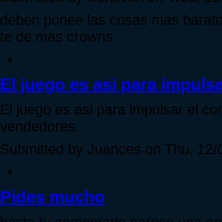
deben ponee las cosas mas barato
te de mas crowns
El juego es asi para impuls
El juego es asi para impulsar el c
vendedores.
Submitted by Juances on Thu, 12/0
Pides mucho
hasta tu comentario parece una or