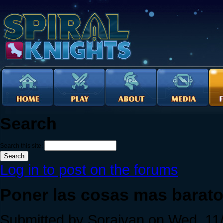
Search
Search this site:
Log in to post on the forums
Poner las cosas mas barat
Submitted by Soraivan on Wed, 11/