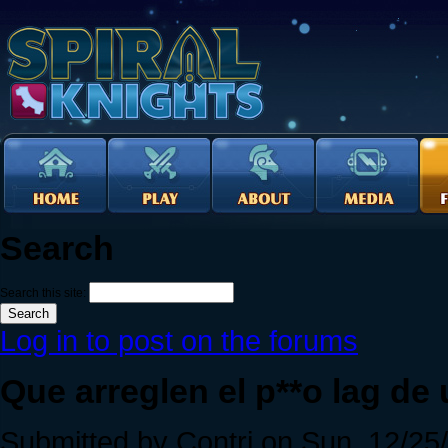
Search
Search this site:
Log in to post on the forums
Que arreglen el p**o lag de u
Submitted by Contri on Sun, 12/25