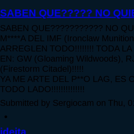
SABEN QUE????? NO QUIER
SABEN QUE??????????? NO Q
M****A DEL IMF (Ironclaw Munit
ARREGLEN TODO!!!!!!!! TODA 
EN: GW (Gloaming Wildwoods), RJP
(Firestorm Citadel)!!!!!
YA ME ARTE DEL P**O LAG, E
TODO LADO!!!!!!!!!!!!!!
Submitted by Sergiocam on Thu, 01
ideita