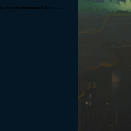
terne-Ebenen oben genannte Items ergattern