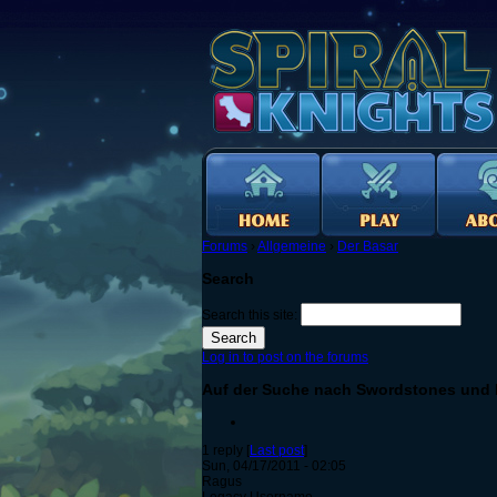
Forums
›
Allgemeine
›
Der Basar
Search
Search this site:
Log in to post on the forums
Auf der Suche nach Swordstones und 
1 reply [
Last post
]
Sun, 04/17/2011 - 02:05
Ragus