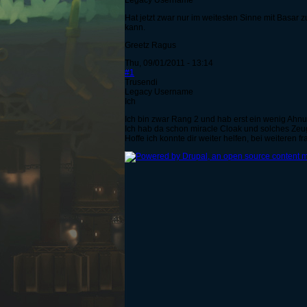
Legacy Username
Hat jetzt zwar nur im weitesten Sinne mit Basar
kann.
Greetz Ragus
Thu, 09/01/2011 - 13:14
#1
Trusendi
Legacy Username
Ich
Ich bin zwar Rang 2 und hab erst ein wenig Ahnu
Ich hab da schon miracle Cloak und solches Zeug
Hoffe ich konnte dir weiter helfen, bei weiteren