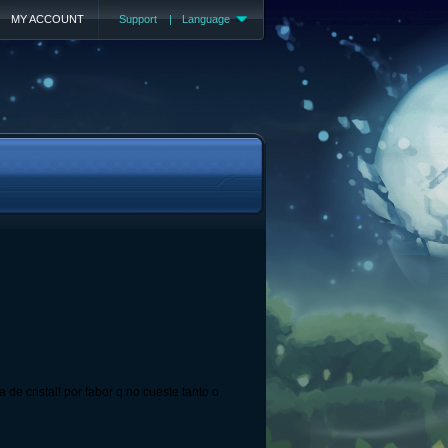
MY ACCOUNT
Support
|
Language
e cristal! por fabor q no cueste tanto o