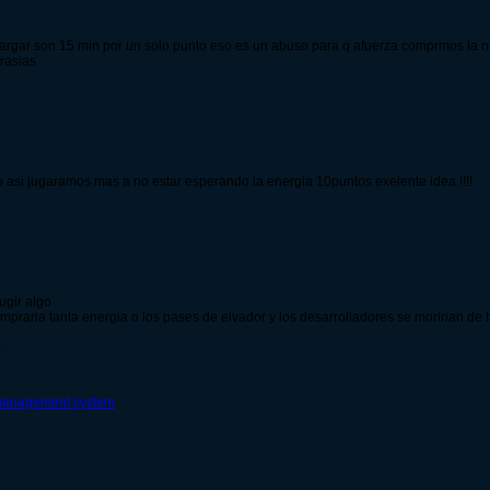
rgar son 15 min por un solo punto eso es un abuso para q afuerza comprmos la nerg
rasias
 asi jugaramos mas a no estar esperando la energia 10puntos exelente idea !!!!
ugir algo
compraria tanta energia o los pases de elvador y los desarrolladores se moririan d
.