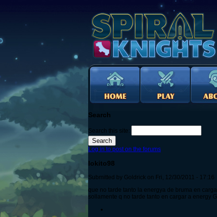
Search
Search this site:
Log in to post on the forums
lokito98
Submitted by Goldrick on Fri, 12/30/2011 - 17:16
que no tarde tanto la energya de bruma en cargar
sollamente q no tarde tanto en cargar a energy G