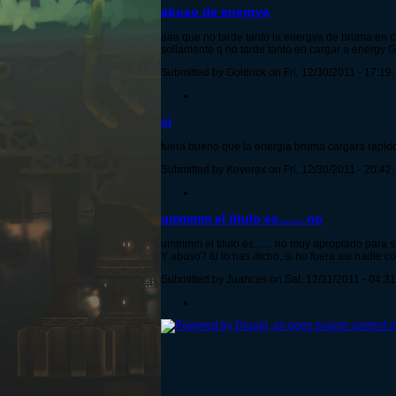
abuso de energya
aaa que no tarde tanto la energya de bruma en ca
sollamente q no tarde tanto en cargar a energy G
Submitted by Goldrick on Fri, 12/30/2011 - 17:19.
si
fuera bueno que la energia bruma cargara rapido
Submitted by Kevorex on Fri, 12/30/2011 - 20:42.
ummmm el titulo es....... no
ummmm el titulo es....... no muy apropiado para s
Y abuso? tu lo has dicho, si no fuera asi nadie 
Submitted by Juances on Sat, 12/31/2011 - 04:31