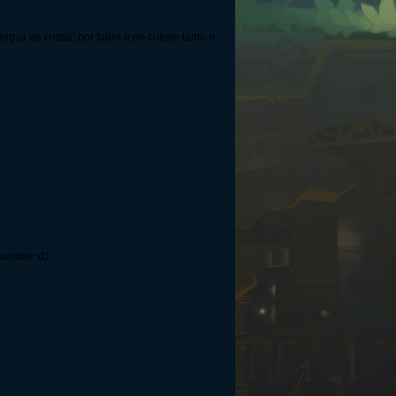
ya de cristal! por fabor q no cueste tanto o
e hambre xD