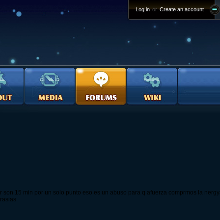
Log in
or
Create an account
 son 15 min por un solo punto eso es un abuso para q afuerza comprmos la nergya d
rasias