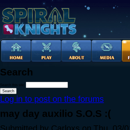
Search
Search this site:
Log in to post on the forums
may day auxilio S.O.S :(
Submitted by Carloxs on Thu, 03/0