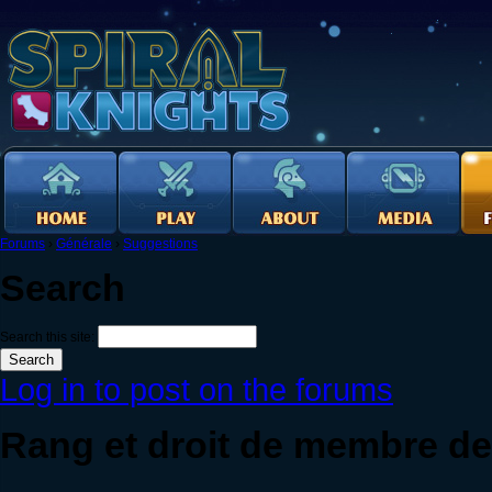
Forums
›
Générale
›
Suggestions
Search
Search this site:
Log in to post on the forums
Rang et droit de membre de