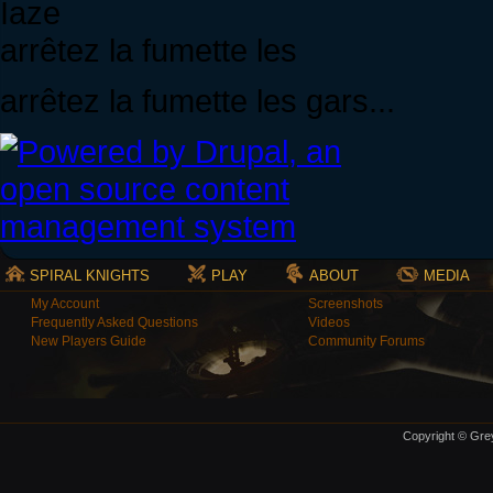
Iaze
arrêtez la fumette les
arrêtez la fumette les gars...
SPIRAL KNIGHTS
PLAY
ABOUT
MEDIA
My Account
Screenshots
Frequently Asked Questions
Videos
New Players Guide
Community Forums
Copyright © Grey