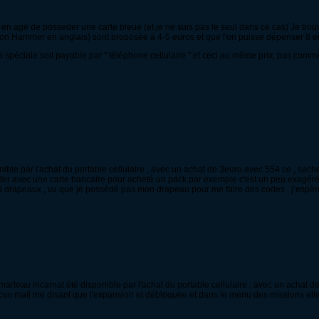
en age de posséder une carte bleue (et je ne suis pas le seul dans ce cas) Je tro
on Hammer en anglais) sont proposée à 4-5 euros et que l'on puisse dépenser 8 eu
es spéciale soit payable par " téléphone cellulaire " et ceci au même prix, pas com
nible par l'achat du portable cellulaire , avec un achat de 3euro avec 554 ce , sache
eter avec une carte bancaire pour acheté un pack par exemple c'est un peu exagéré 
 des drapeaux , vu que je possédé pas mon drapeau pour me faire des codes , j’espè
on marteau incarnat été disponible par l'achat du portable cellulaire , avec un achat 
 aucun mail me disant que l'expansion et débloquée et dans le menu des missions elle