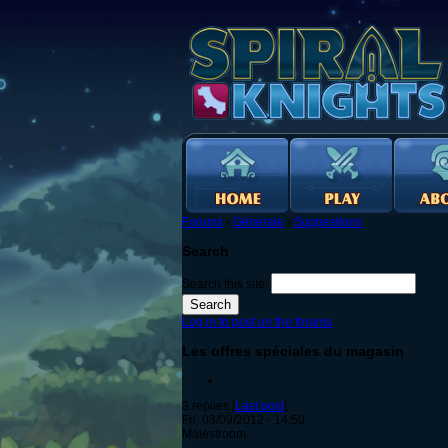
Forums
›
Générale
›
Suggestions
Search
Search this site:
Log in to post on the forums
Les offres spéciales du magasin
3 replies [
Last post
]
Fri, 03/09/2012 - 14:50
Malestroom