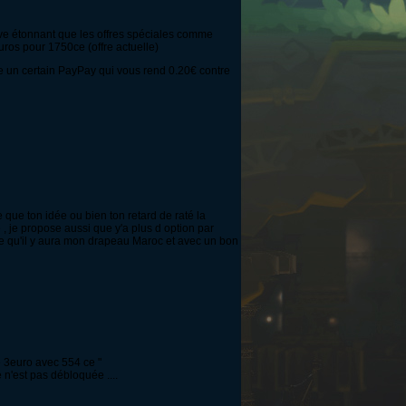
uve étonnant que les offres spéciales comme
ros pour 1750ce (offre actuelle)
me un certain PayPay qui vous rend 0.20€ contre
 que ton idée ou bien ton retard de raté la
, je propose aussi que y'a plus d option par
re qu'il y aura mon drapeau Maroc et avec un bon
de 3euro avec 554 ce "
 n'est pas débloquée ....