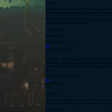
Bonjour
Certains joueur (comme moi) ne sont pas encore 
Opération Marteau Incarnat ( ou Opération Crims
Je demande donc (si c'est possible) que les offr
2€ de votre crédit téléphonique
Cordialement
Malestroom
Fri, 03/09/2012 - 16:01
#1
Geomancien-Forum
euh...
Pour dire , l’opération marteau incarnat été dispo
promotion , et bah j'avoue que c'est dur que ach
portable cellulaire ( boku) ,surtout en ajoutant
pris ...
Sat, 03/10/2012 - 06:34
#2
Malestroom
heu ....
Rebonjour
Suite à votre réponse qui dit je cite : " l’opérati
j'ai effectué l'achat en question et je ne trouve
Cordialement