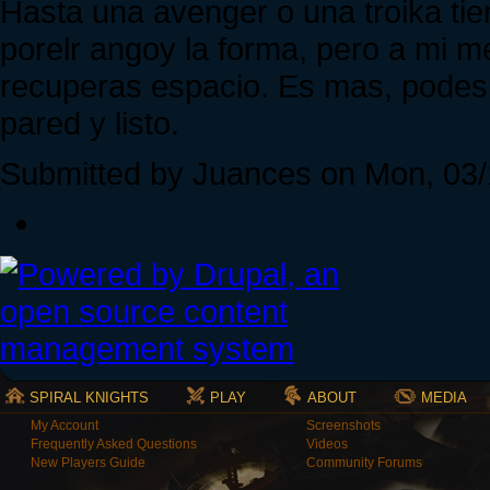
Hasta una avenger o una troika ti
porelr angoy la forma, pero a mi me
recuperas espacio. Es mas, podes 
pared y listo.
Submitted by Juances on Mon, 03/
SPIRAL KNIGHTS
PLAY
ABOUT
MEDIA
My Account
Screenshots
Frequently Asked Questions
Videos
New Players Guide
Community Forums