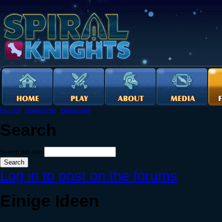
Forums
›
Allgemeine
›
Vorschläge
Search
Search this site:
Log in to post on the forums
Einige Ideen