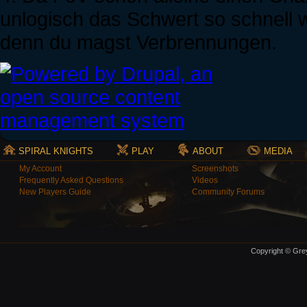
unlogisch das Schwert so schnell 
denn du magst Verbrennungen.
SPIRAL KNIGHTS
PLAY
ABOUT
MEDIA
My Account
Screenshots
Frequently Asked Questions
Videos
New Players Guide
Community Forums
Copyright © Grey