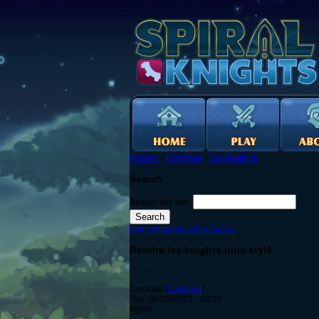
Forums
›
Générale
›
Suggestions
Search
Search this site:
Log in to post on the forums
Rendre les knights plus stylé
5 replies [
Last post
]
Tue, 06/05/2012 - 00:25
Njohn