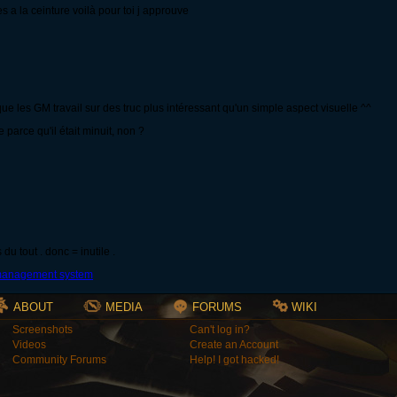
s a la ceinture voilà pour toi j approuve
ue les GM travail sur des truc plus intéressant qu'un simple aspect visuelle ^^
 parce qu'il était minuit, non ?
du tout . donc = inutile .
ABOUT
MEDIA
FORUMS
WIKI
Screenshots
Can't log in?
Videos
Create an Account
Community Forums
Help! I got hacked!