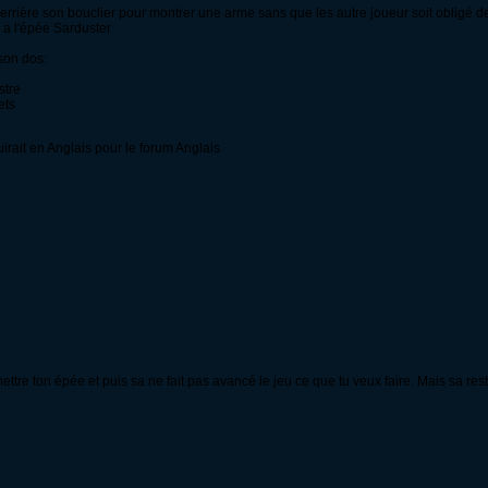
derrière son bouclier pour montrer une arme sans que les autre joueur soit obligé de
y a l'épée Sarduster
 son dos:
stre
ets
duirait en Anglais pour le forum Anglais
ettre ton épée et puis sa ne fait pas avancé le jeu ce que tu veux faire. Mais sa re