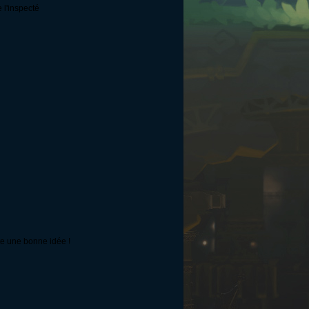
 l'inspecté
ste une bonne idée !