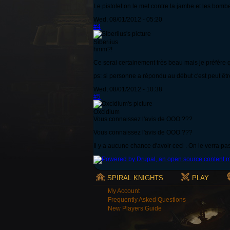
Le pistolet on le met contre la jambe et les bombe
Wed, 08/01/2012 - 05:20
#4
Siberiius
hmm?!
Ce serai certainement très beau mais je préfère q
ps: si personne a répondu au début c'est peut être
Wed, 08/01/2012 - 10:38
#5
Oxcidium
Vous connaissez l'avis de OOO ???
Vous connaissez l'avis de OOO ???
Il y a aucune chance d'avoir ceci . On le verra pas 
SPIRAL KNIGHTS
PLAY
My Account
Frequently Asked Questions
New Players Guide