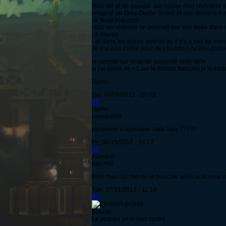
Mon idé et de pouvoir voir l'arme d'un chevalier 
imaginé un Grey Owlite Shield et que derrière il 
sa ferait trop cool
voici les endroits on pourrait voir son épée dans
- à Haven
- et dans les autres endroit ou il n'y à pas de mon
Je n'ai pas d'idée pour des bombes ou des pistol
je compte sur vous de supporté cette idée
si j'ai asser de +1 sur le forums français je le tra
Njohn
Sat, 06/09/2012 - 03:08
#1
Njohn
paersonne
personne n’approuve cette idée?????
Fri, 06/15/2012 - 16:27
#2
Azemnb
pas mal
Bien mais où met-on le bouclier alors si tu veux m
Tue, 07/31/2012 - 11:14
#3
Boulon
Le pistolet on le met contre