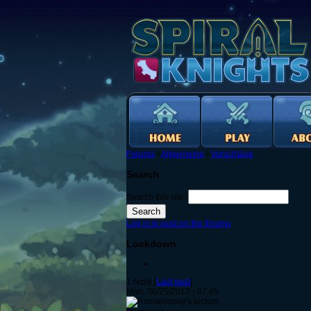
Forums
›
Allgemeine
›
Vorschläge
Search
Search this site:
Log in to post on the forums
Lockdown
1 reply [
Last post
]
Mon, 06/25/2012 - 07:45