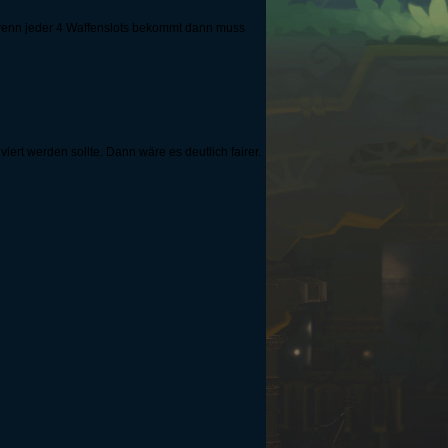
 wenn jeder 4 Waffenslots bekommt dann muss
ert werden sollte. Dann wäre es deutlich fairer.