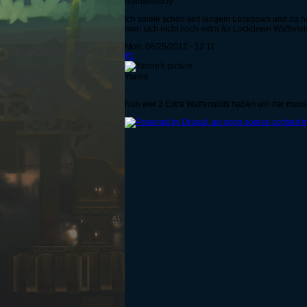
Romaniaboy
Ich spiele schon seit langem Lockdown und da h
man sich nicht noch extra für Lockdown Waffens
Mon, 06/25/2012 - 12:11
#1
Yanne
...
Nun wer 2 Extra Waffenslots haben will der muss 