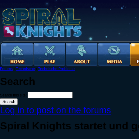
Forums
›
Technische
›
Technische Probleme
Search
Search this site:
Log in to post on the forums
Spiral Knights startet und 