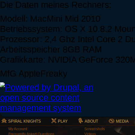
Die Daten meines Rechners:
Modell: MacMini Mid 2010
Betriebssystem: OS X 10.8.2 Moun
Prozessor: 2,4 Ghz Intel Core 2 D
Arbeitsspeicher 8GB RAM
Grafikkarte: NVIDIA GeForce 32
MfG AppleFreaky
SPIRAL KNIGHTS
PLAY
ABOUT
MEDIA
My Account
Screenshots
Frequently Asked Questions
Videos